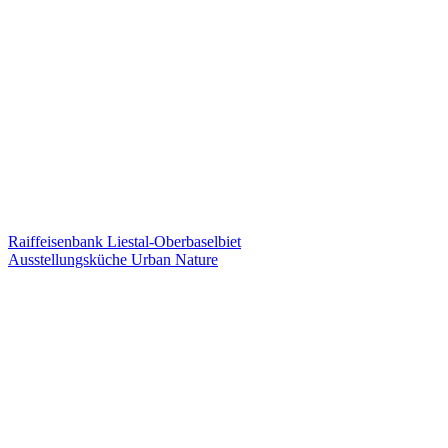
Beitragsnavigation
Raiffeisenbank Liestal-Oberbaselbiet
Ausstellungsküche Urban Nature